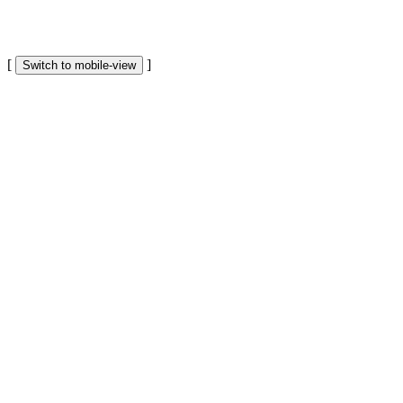
[
]
Switch to mobile-view